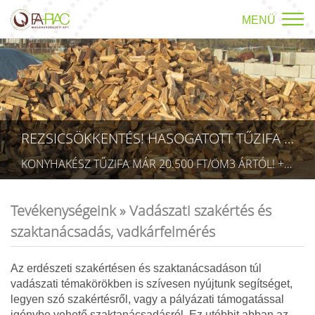
MENÜ
REZSICSÖKKENTÉS! HASOGATOTT TŰZIFA AKCIÓ!
KONYHAKÉSZ TŰZIFA MÁR 20.500 FT/ÖM3 ÁRTÓL! +36709423403 RÉSZLETEK A TÜZÉP MENÜPONTBAN! (TECHNIKAI AZONOSÍTÓ: AA 5832075)
Tevékenységeink »
Vadászati szakértés és
szaktanácsadás, vadkárfelmérés
Az erdészeti szakértésen és szaktanácsadáson túl
vadászati témakörökben is szívesen nyújtunk segítséget,
legyen szó szakértésről, vagy a pályázati támogatással
igénybe vehető szaktanácsadásról. Ez utóbbit abban az