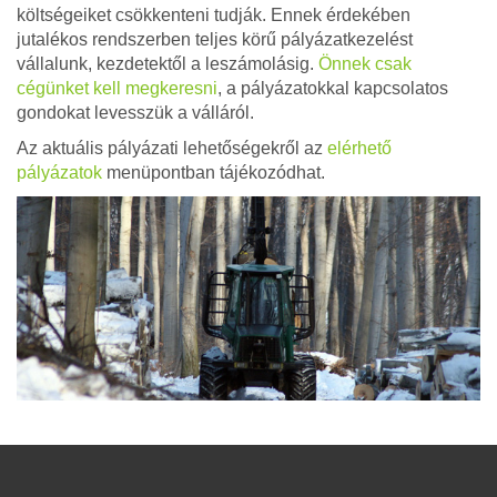
költségeiket csökkenteni tudják. Ennek érdekében
jutalékos rendszerben teljes körű pályázatkezelést
vállalunk, kezdetektől a leszámolásig.
Önnek csak
cégünket kell megkeresni
, a pályázatokkal kapcsolatos
gondokat levesszük a válláról.
Az aktuális pályázati lehetőségekről az
elérhető
pályázatok
menüpontban tájékozódhat.