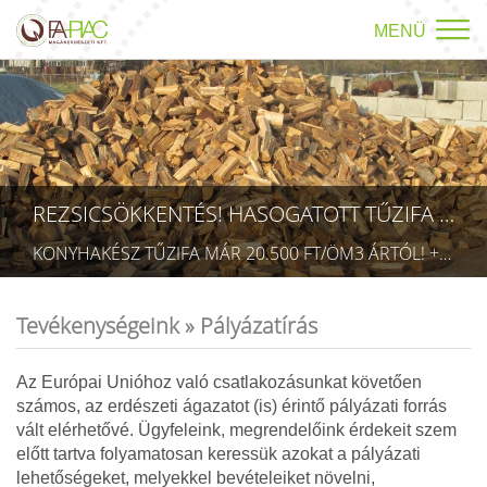
MENÜ
REZSICSÖKKENTÉS! HASOGATOTT TŰZIFA AKCIÓ!
KONYHAKÉSZ TŰZIFA MÁR 20.500 FT/ÖM3 ÁRTÓL! +36709423403 RÉSZLETEK A TÜZÉP MENÜPONTBAN! (TECHNIKAI AZONOSÍTÓ: AA 5832075)
Tevékenységeink »
Pályázatírás
Az Európai Unióhoz való csatlakozásunkat követően
számos, az erdészeti ágazatot (is) érintő pályázati forrás
vált elérhetővé. Ügyfeleink, megrendelőink érdekeit szem
előtt tartva folyamatosan keressük azokat a pályázati
lehetőségeket, melyekkel bevételeiket növelni,