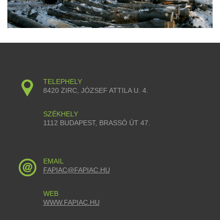
TELEPHELY
8420 ZIRC, JÓZSEF ATTILA U. 4.
SZÉKHELY
1112 BUDAPEST, BRASSÓ ÚT 47.
EMAIL
FAPIAC@FAPIAC.HU
WEB
WWW.FAPIAC.HU