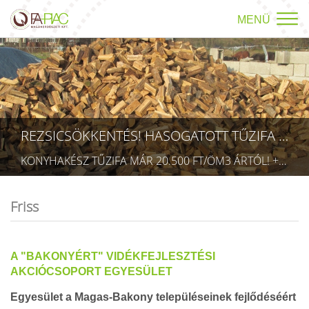
MENÜ
REZSICSÖKKENTÉS! HASOGATOTT TŰZIFA AKCIÓ!
KONYHAKÉSZ TŰZIFA MÁR 20.500 FT/ÖM3 ÁRTÓL! +36709423403 RÉSZLETEK A TÜZÉP MENÜPONTBAN! (TECHNIKAI AZONOSÍTÓ: AA 5832075)
Friss
A "BAKONYÉRT" VIDÉKFEJLESZTÉSI
AKCIÓCSOPORT EGYESÜLET
Egyesület a Magas-Bakony településeinek fejlődéséért