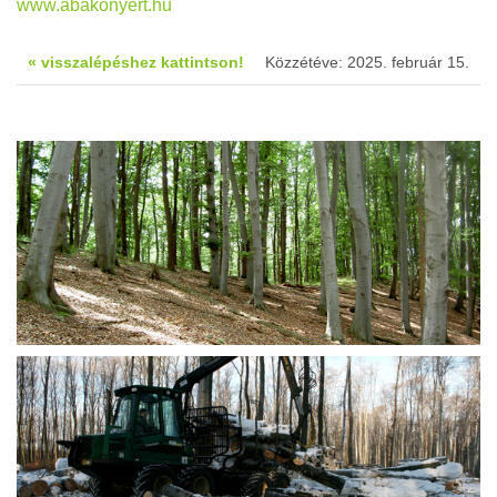
www.abakonyert.hu
« visszalépéshez kattintson!
Közzétéve: 2025. február 15.