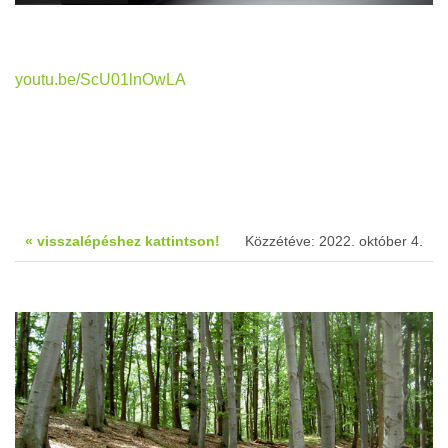
youtu.be/ScU01lnOwLA
« visszalépéshez kattintson!
Közzétéve: 2022. október 4.