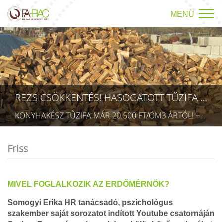
MENÜ
REZSICSÖKKENTÉS! HASOGATOTT TŰZIFA AKCIÓ!
KONYHAKÉSZ TŰZIFA MÁR 20.500 FT/ÖM3 ÁRTÓL! +36709423403 RÉSZLETEK A TÜZÉP MENÜPONTBAN! (TECHNIKAI AZONOSÍTÓ: AA 5832075)
Friss
MIVEL FOGLALKOZIK AZ ERDŐMÉRNÖK?
Somogyi Erika HR tanácsadó, pszichológus
szakember saját sorozatot indított Youtube csatornáján