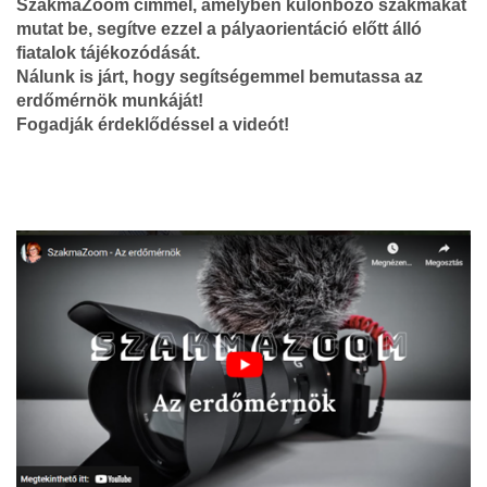
SzakmaZoom címmel, amelyben különböző szakmákat
mutat be, segítve ezzel a pályaorientáció előtt álló
fiatalok tájékozódását.
Nálunk is járt, hogy segítségemmel bemutassa az
erdőmérnök munkáját!
Fogadják érdeklődéssel a videót!