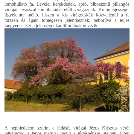
lombhullató fa. Levelei kerekdedek, apró, bíborszínű pillangós
virágai tavasszal lombfakadás előtt virágoznak. Különlegessége
figyelemre méltó, hiszen a kis virágocskák közvetlenül a fa
törzsén és ágain tömegesen jelentkeznek, beborítva a teljes
faegyedet. Ezt a jelenséget kauliflóriának nevezik.
A néphiedelem szerint a júdásfa virágai Jézus Krisztus vérét
jelképezik, a lapos magvai pedig a júdáspénzre utalnak. Ezen