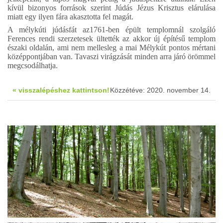
kívül bizonyos források szerint Júdás Jézus Krisztus elárulása
m
iatt egy ilyen fára akasztotta fel magát.
A mélykúti júdásfát az1761-ben épült templomnál szolgáló
Ferences rendi szerzetesek ültették az akkor új építésű templom
északi oldalán, ami nem mellesleg a mai Mélykút pontos mértani
középpontjában van. Tavaszi virágzását minden arra járó örömmel
megcsodálhatja.
« visszalépéshez kattintson!
Közzétéve: 2020. november 14.