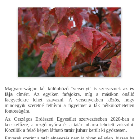
Magyarországon két különböző "versenyt" is szerveznek az
év
fája
címért. Az egyiken fafajokra, míg a másikon önálló
faegyedekre lehet szavazni. A versenyekben közös, hogy
mindegyik szeretné felhívni a figyelmet a fák nélkülözhetetlen
fontosságára.
Az Országos Erdészeti Egyesület szervezésében 2020-ban a
kecskefűzre, a rezgő nyárra és a tatár juharra lehetett voksolni.
Közülük a felső képen látható
tatár juhar
került ki győztesen.
Egyesek szerint a tatár elnevezés nem is olyan véletlen, hiszen ha