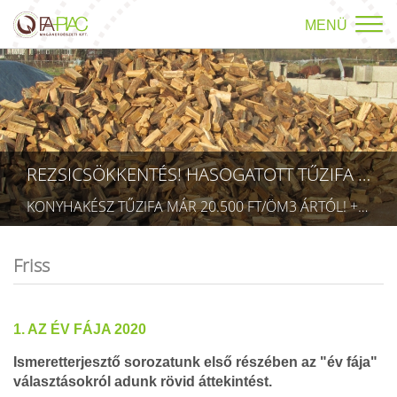
MENÜ
REZSICSÖKKENTÉS! HASOGATOTT TŰZIFA AKCIÓ!
KONYHAKÉSZ TŰZIFA MÁR 20.500 FT/ÖM3 ÁRTÓL! +36709423403 RÉSZLETEK A TÜZÉP MENÜPONTBAN! (TECHNIKAI AZONOSÍTÓ: AA 5832075)
Friss
1. AZ ÉV FÁJA 2020
Ismeretterjesztő sorozatunk első részében az "év fája"
választásokról adunk rövid áttekintést.