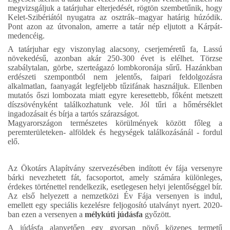
megvizsgáljuk a tatárjuhar elterjedését, rögtön szembetűnik, hogy
Kelet-Szibériától nyugatra az osztrák–magyar határig húzódik.
Pont azon az útvonalon, amerre a tatár nép eljutott a Kárpát-
medencéig.
A tatárjuhar egy viszonylag alacsony, cserjeméretű fa, Lassú
növekedésű, azonban akár 250-300 évet is elélhet. Törzse
szabálytalan, görbe, szerteágazó lombkoronája sűrű. Hazánkban
erdészeti szempontból nem jelentős, faipari feldolgozásra
alkalmatlan, faanyagát legfeljebb tűzifának használjuk. Ellenben
mutatós őszi lombozata miatt egyre keresettebb, főként metszett
díszsövényként találkozhatunk vele. Jól tűri a hőmérséklet
ingadozásait és bírja a tartós szárazságot.
Magyarországon természetes körülmények között főleg a
peremterületeken- alföldek és hegységek találkozásánál - fordul
elő.
Az Ökotárs Alapítvány szervezésében indított év fája versenyre
bárki nevezhetett fát, facsoportot, amely számára különleges,
érdekes történettel rendelkezik, esetlegesen helyi jelentőséggel bír.
Az első helyezett a nemzetközi Év Fája versenyen is indul,
emellett egy speciális kezelésre feljogosító utalványt nyert. 2020-
ban ezen a versenyen a
mélykúti júdásfa
győzött.
A júdásfa alapvetően egy gyorsan növő közepes termetű